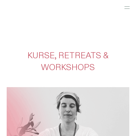
ANGEBOTE
WAS KOMMT
KURSE, RETREATS &
ÜBER MICH
WORKSHOPS