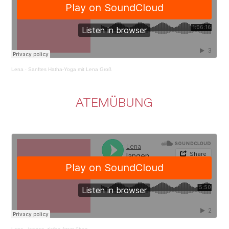
Lena
·
Sanftes Hatha-Yoga mit Lena Groß
ATEMÜBUNG