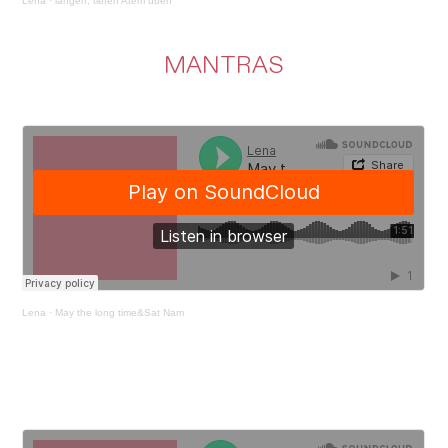
Lena
·
langen, tiefen Atem üben
MANTRAS
Lena
·
May the long time&Sat Nam