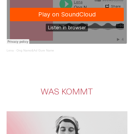
Lena
·
Ong Namo&Ad Gure Name
WAS KOMMT